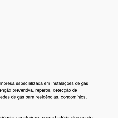
os serviços garantem sistemas
icientes e duráveis, proporcionando
a cada projeto.
mpresa especializada em instalações de gás
enção preventiva, reparos, detecção de
edes de gás para residências, condomínios,
iência, construímos nossa história oferecendo