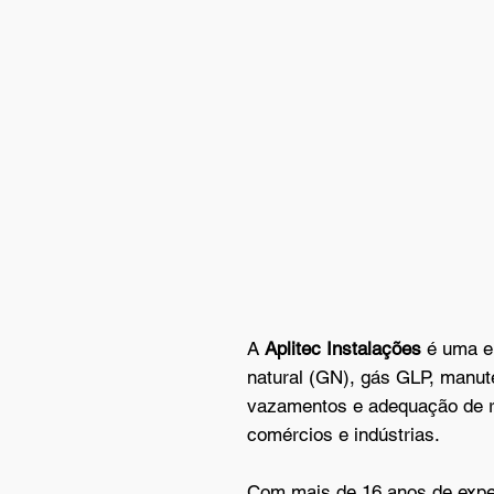
normas técnicas. Noss
hidráulicos seguros, ef
o desempenho ideal par
Saiba mais
A
Aplitec Instalações
é uma e
natural (GN), gás GLP, manut
vazamentos e adequação de r
comércios e indústrias.
Com mais de 16 anos de exper