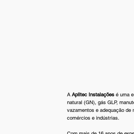
normas técnicas. Noss
hidráulicos seguros, ef
o desempenho ideal par
Saiba mais
A
Aplitec Instalações
é uma e
natural (GN), gás GLP, manut
vazamentos e adequação de r
comércios e indústrias.
Com mais de 16 anos de exper