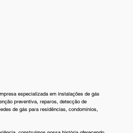
os serviços garantem sistemas
icientes e duráveis, proporcionando
a cada projeto.
mpresa especializada em instalações de gás
enção preventiva, reparos, detecção de
edes de gás para residências, condomínios,
iência, construímos nossa história oferecendo