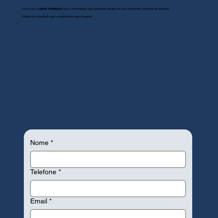
Conte com a
Aplitec Instalações
para a manutenção das tubulações de gás em seu condomínio, comércio ou indústria.
Solicite um orçamento sem compromisso agora mesmo!
Nome
*
Telefone
*
Email
*