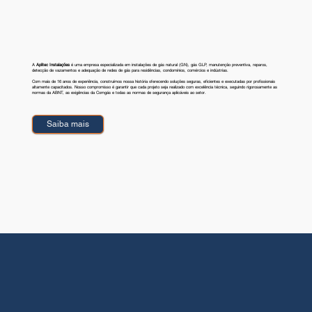
A
Aplitec Instalações
é uma empresa especializada em instalações de gás natural (GN), gás GLP, manutenção preventiva, reparos,
detecção de vazamentos e adequação de redes de gás para residências, condomínios, comércios e indústrias.
Com mais de 16 anos de experiência, construímos nossa história oferecendo soluções seguras, eficientes e executadas por profissionais
altamente capacitados. Nosso compromisso é garantir que cada projeto seja realizado com excelência técnica, seguindo rigorosamente as
normas da ABNT, as exigências da Comgás e todas as normas de segurança aplicáveis ao setor.
Saiba mais