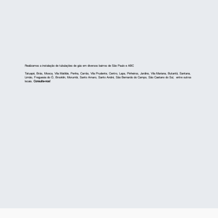
Realizamos a instalação de tubulações de gás em diversos bairros de São Paulo e ABC
Tatuapé, Brás, Mooca, Vila Matilde, Penha, Carrão, Vila Prudente, Centro, Lapa, Pinheiros, Jardins, Vila Mariana, Butantã, Santana,
Limão, Freguesia do Ó, Brooklin, Morumbi, Santo Amaro, Santo André, São Bernardo do Campo, São Caetano do Sul, entre outros
locais.
Consulte-nos!